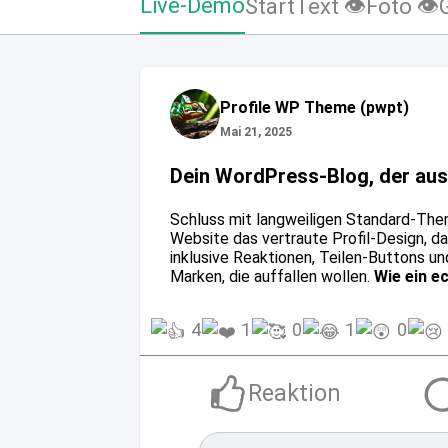
Live-Demo
Start
Text 👁
Foto 👁
Profile WP Theme (pwpt)
Mai 21, 2025
Dein WordPress-Blog, der auss
Schluss mit langweiligen Standard-Th
Website das vertraute Profil-Design, d
inklusive Reaktionen, Teilen-Buttons und
Marken, die auffallen wollen.
Wie ein e
4
1
0
1
0
Reaktion