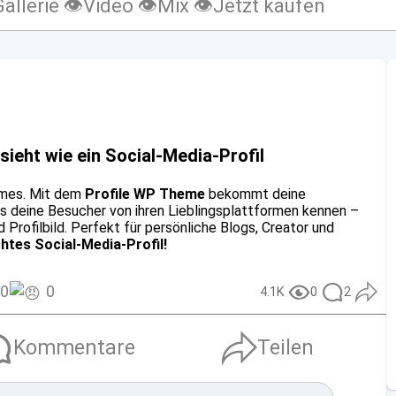
Gallerie 👁
Video 👁
Mix 👁
Jetzt kaufen
ieht wie ein Social-Media-Profil
emes. Mit dem
Profile WP Theme
bekommt deine
as deine Besucher von ihren Lieblingsplattformen kennen –
 Profilbild. Perfekt für persönliche Blogs, Creator und
chtes Social-Media-Profil!
0
0
4.1K
0
2
Kommentare
Teilen