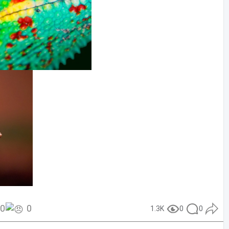
0
0
1.3K
0
0