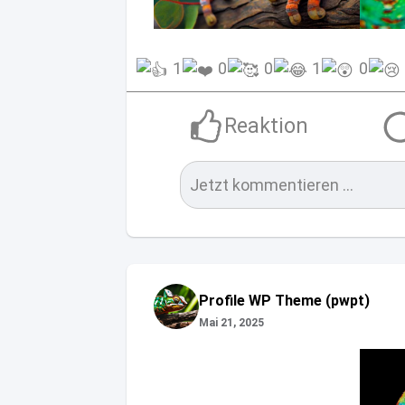
1
0
0
1
0
Reaktion
Jetzt kommentieren ...
Profile WP Theme (pwpt)
Mai 21, 2025