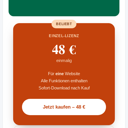
BELIEBT
EINZEL-LIZENZ
48 €
einmalig
Für
eine
Website
Alle Funktionen enthalten
Sofort-Download nach Kauf
Jetzt kaufen – 48 €