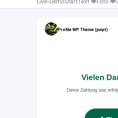
Live-Demo
Start
Text 👁
Foto 👁
Profile WP Theme (pwpt)
Vielen Da
Deine Zahlung war erfolg